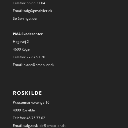
Telefon:
56 65 31 64
Email:
salg@pmabiler.dk
Se åbningstider
PMA Skadecenter
Høgevej 2
4600 Køge
Telefon:
27 87 91 26
Email:
plade@pmabiler.dk
ROSKILDE
Præstemarksvænge 16
4000 Roskilde
Telefon:
46 75 77 02
Email:
salg.roskilde@pmabiler.dk