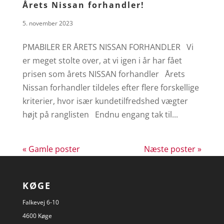
Årets Nissan forhandler!
5. november 2023
PMABILER ER ÅRETS NISSAN FORHANDLER Vi
er meget stolte over, at vi igen i år har fået
prisen som årets NISSAN forhandler Årets
Nissan forhandler tildeles efter flere forskellige
kriterier, hvor især kundetilfredshed vægter
højt på ranglisten Endnu engang tak til...
« Gamle poster
Næste poster »
KØGE
Falkevej 6-10
4600 Køge