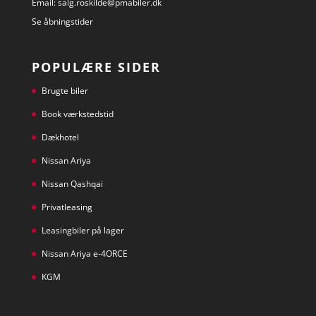
Email:
salg.roskilde@pmabiler.dk
Se åbningstider
POPULÆRE SIDER
Brugte biler
Book værkstedstid
Dækhotel
Nissan Ariya
Nissan Qashqai
Privatleasing
Leasingbiler på lager
Nissan Ariya e-4ORCE
KGM