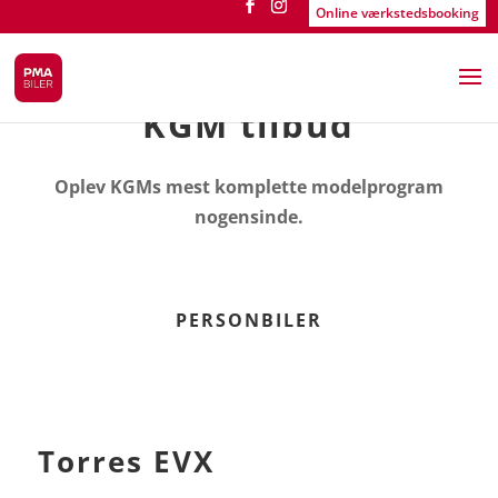
Online værkstedsbooking
KGM tilbud
Oplev KGMs mest komplette modelprogram
nogensinde.
PERSONBILER
Torres EVX