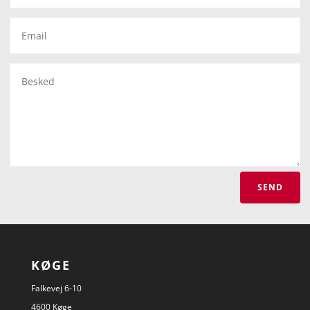
SEND
KØGE
Falkevej 6-10
4600 Køge