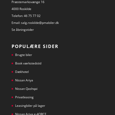
Præstemarksvænge 16
4000 Roskilde
Telefon:
46 75 77 02
Email:
salg.roskilde@pmabiler.dk
Se åbningstider
POPULÆRE SIDER
Brugte biler
Book værkstedstid
Dækhotel
Nissan Ariya
Nissan Qashqai
Privatleasing
Leasingbiler på lager
Nissan Ariya e-4ORCE