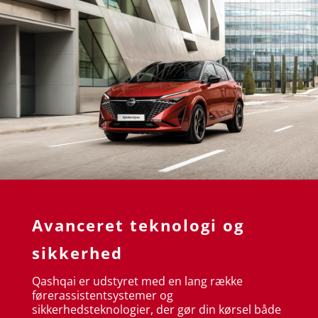
Avanceret teknologi og
sikkerhed
Qashqai er udstyret med en lang række
førerassistentsystemer og
sikkerhedsteknologier, der gør din kørsel både