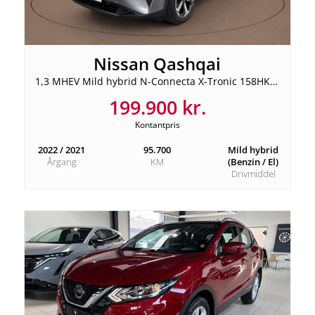
Nissan Qashqai
1,3 MHEV Mild hybrid N-Connecta X-Tronic 158HK 5d 7g Aut.
199.900 kr.
Kontantpris
2022 / 2021
95.700
Mild hybrid
Årgang
KM
(Benzin / El)
Drivmiddel