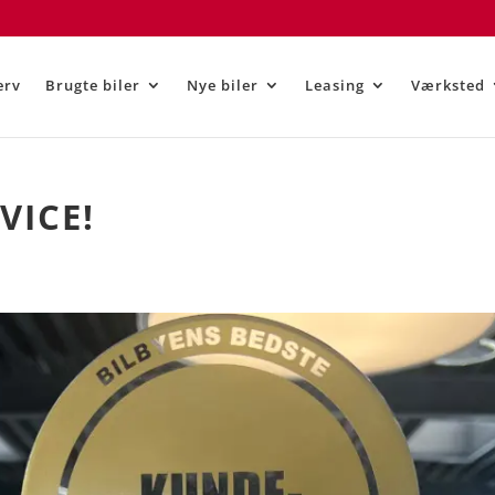
erv
Brugte biler
Nye biler
Leasing
Værksted
VICE!