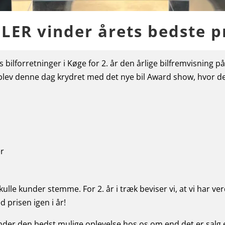
LER vinder årets bedste p
bilforretninger i Køge for 2. år den årlige bilfremvisning p
blev denne dag krydret med det nye bil Award show, hvor der 
er
kulle kunder stemme. For 2. år i træk beviser vi, at vi har v
d prisen igen i år!
kunder den bedst mulige oplevelse hos os om end det er salg 