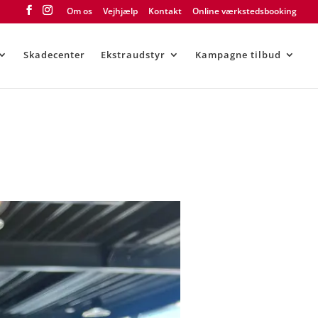
Om os
Vejhjælp
Kontakt
Online værkstedsbooking
Skadecenter
Ekstraudstyr
Kampagne tilbud