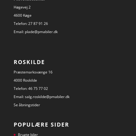
Høgevej 2
4600 Køge
Telefon:
27 87 91 26
Email:
plade@pmabiler.dk
ROSKILDE
Præstemarksvænge 16
4000 Roskilde
Telefon:
46 75 77 02
Email:
salg.roskilde@pmabiler.dk
Se åbningstider
POPULÆRE SIDER
Brugte biler