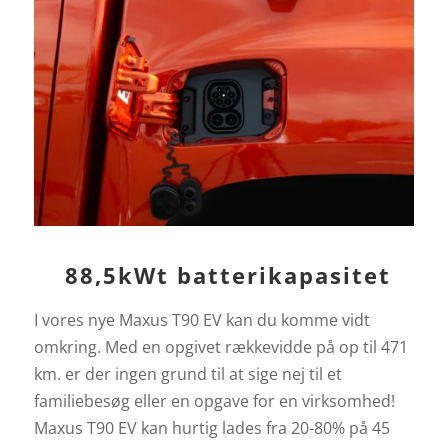
88,5kWt batterikapasitet
I vores nye Maxus T90 EV kan du komme vidt
omkring. Med en opgivet rækkevidde på op til 471
km. er der ingen grund til at sige nej til et
familiebesøg eller en opgave for en virksomhed!
Maxus T90 EV kan hurtig lades fra 20-80% på 45