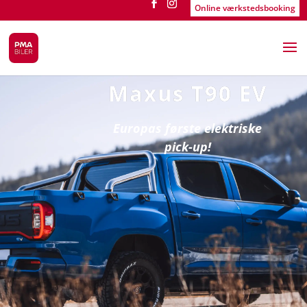
Online værkstedsbooking
Maxus T90 EV
Europas første elektriske
pick-up!