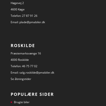
Høgevej 2
4600 Køge
Telefon:
27 87 91 26
Email:
plade@pmabiler.dk
ROSKILDE
Præstemarksvænge 16
4000 Roskilde
Telefon:
46 75 77 02
Email:
salg.roskilde@pmabiler.dk
Se åbningstider
POPULÆRE SIDER
Brugte biler