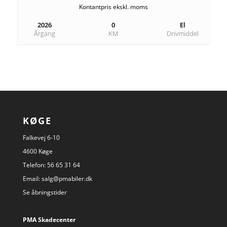
Kontantpris ekskl. moms
2026
0
El
Årgang
KM
Drivmiddel
KØGE
Falkevej 6-10
4600 Køge
Telefon:
56 65 31 64
Email:
salg@pmabiler.dk
Se åbningstider
PMA Skadecenter