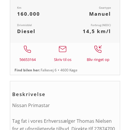
Km
Geartype
160.000
Manuel
Drivmiddel
Forbrug (NEDC)
Diesel
14,5 km/l
56653164
Skriv til os
Bliv ringet op
Find bilen her:
Falkevej 6
4600 Køge
Beskrivelse
Nissan Primastar
Tag fat i vores Erhverssælger Thomas Nielsen
for et uforpligtende tilbud. Direkte tlf 27874700