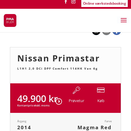
Online værkstedsbooking
<
Tilbage til søgeresultat
Nissan Primastar
L1H1 2,0 DCi DPF Comfort 114HK Van 6g
49.900 kr.
Prøvetur
Køb
Kontantpris ekskl. moms
Årgang
Farve
2014
Magma Red