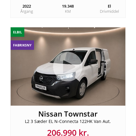
2022
19.348
El
Årgang
KM
Drivmiddel
ELBIL
FABRIKSNY
Nissan Townstar
L2 3 Sæder EL N-Connecta 122HK Van Aut.
206.990 kr.