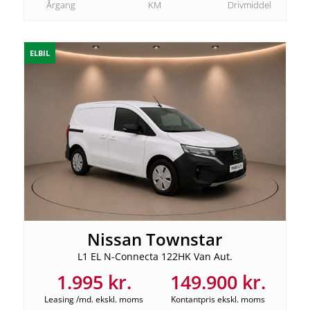
Årgang
KM
Drivmiddel
ELBIL
Nissan Townstar
L1 EL N-Connecta 122HK Van Aut.
1.995 kr.
149.900 kr.
Leasing /md. ekskl. moms
Kontantpris ekskl. moms